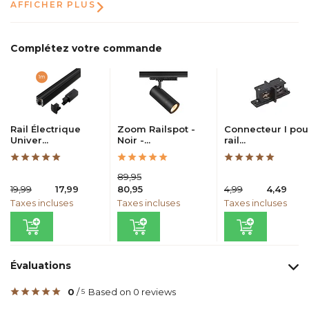
AFFICHER PLUS
Complétez votre commande
Rail Électrique
Zoom Railspot -
Connecteur I pou
Univer...
Noir -...
rail...
89,95
19,99
17,99
80,95
4,99
4,49
Taxes incluses
Taxes incluses
Taxes incluses
Évaluations
0
/
Based on 0 reviews
5