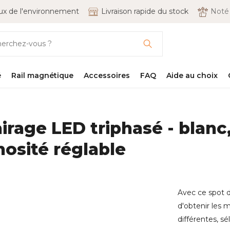
x de l'environnement
Livraison rapide du stock
Not
é
Rail magnétique
Accessoires
FAQ
Aide au choix
irage LED triphasé - blanc
nosité réglable
Avec ce spot d
d'obtenir les m
différentes, sé