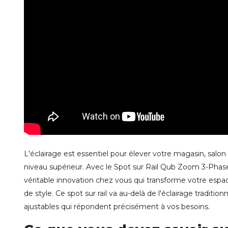
L'éclairage est essentiel pour élever votre magasin, salon 
niveau supérieur. Avec le Spot sur Rail Qub Zoom 3-Phas
véritable innovation chez vous qui transforme votre espa
de style. Ce spot sur rail va au-delà de l'éclairage traditio
ajustables qui répondent précisément à vos besoins.