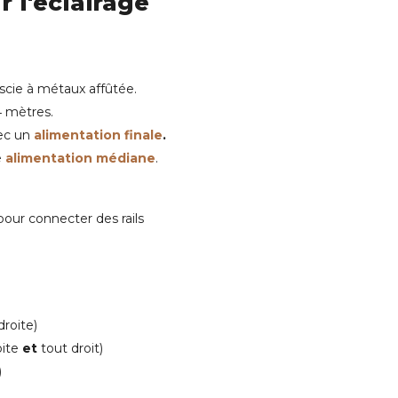
 l'éclairage
scie à métaux affûtée.
4 mètres.
vec un
alimentation finale
.
e
alimentation médiane
.
pour
connecter
des rails
droite)
oite
et
tout droit)
)