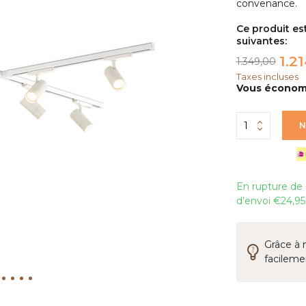
convenance.
Ce produit es
suivantes:
1.2
1.349,00
Taxes incluses
Vous économi
N
En rupture de s
d’envoi €24,95,
Grâce à 
facileme