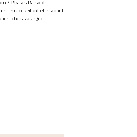
oom 3-Phases Railspot.
n lieu accueillant et inspirant
ation, choisissez Qub.