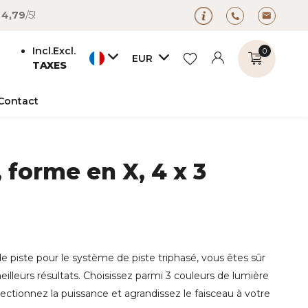
é
4,79
/5!
Incl.
Excl.
0
EUR
TAXES
Contact
, forme en X, 4 x 3
S'inscrire
S'inscrire
e piste pour le système de piste triphasé, vous êtes sûr
eilleurs résultats. Choisissez parmi 3 couleurs de lumière
lectionnez la puissance et agrandissez le faisceau à votre