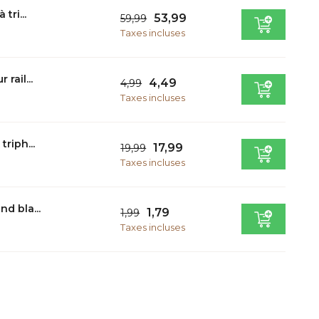
tri...
53,99
59,99
Taxes incluses
rail...
4,49
4,99
Taxes incluses
riph...
17,99
19,99
Taxes incluses
d bla...
1,79
1,99
Taxes incluses