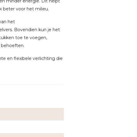
en minder energie. Dit helpt
k beter voor het milieu.
 van het
zelvers. Bovendien kun je het
stukken toe te voegen,
e behoeften.
ënte en flexibele verlichting die