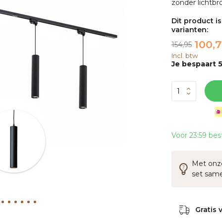
zonder lichtbr
Dit product i
varianten:
100,
154,95
Incl. btw
Je bespaart 5
Voor 23:59 bes
Met onze
set sam
Gratis 