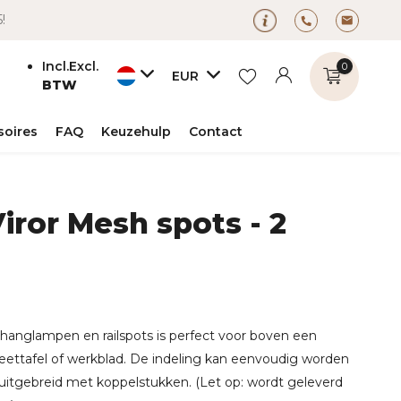
5!
Incl.
Excl.
0
EUR
BTW
soires
FAQ
Keuzehulp
Contact
Viror Mesh spots - 2
Account
Account
aanmaken
aanmaken
hanglampen en railspots is perfect voor boven een
eettafel of werkblad. De indeling kan eenvoudig worden
uitgebreid met koppelstukken. (Let op: wordt geleverd