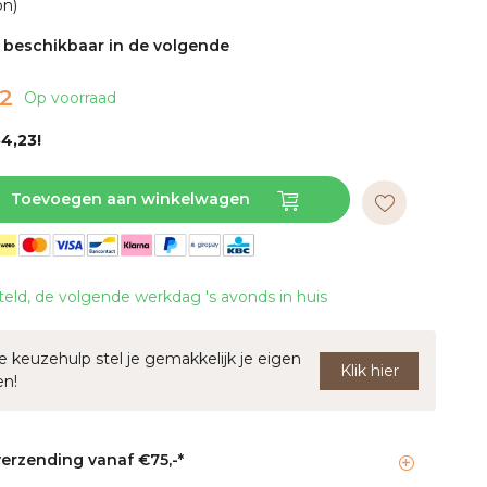
on)
s beschikbaar in de volgende
72
Op voorraad
4,23!
Toevoegen aan winkelwagen
teld, de volgende werkdag 's avonds in huis
 keuzehulp stel je gemakkelijk je eigen
Klik hier
en!
verzending vanaf €75,-*