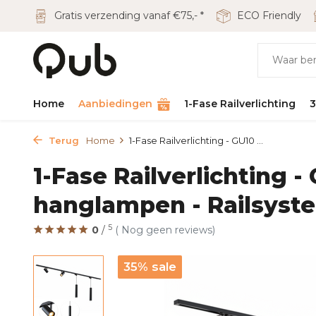
Gratis verzending vanaf €75,- *
ECO Friendly
Home
Aanbiedingen
1-Fase Railverlichting
3
Terug
Home
1-Fase Railverlichting - GU10 ...
1-Fase Railverlichting -
hanglampen - Railsyst
5
0
/
( Nog geen reviews)
35% sale