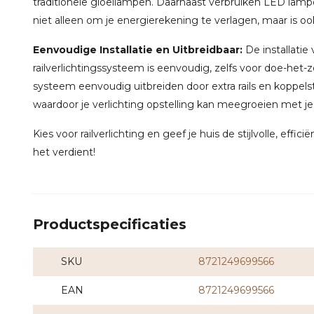
traditionele gloeilampen. Daarnaast verbruiken LED lamp
niet alleen om je energierekening te verlagen, maar is oo
Eenvoudige Installatie en Uitbreidbaar:
De installatie
railverlichtingssysteem is eenvoudig, zelfs voor doe-het-
systeem eenvoudig uitbreiden door extra rails en koppel
waardoor je verlichting opstelling kan meegroeien met j
Kies voor railverlichting en geef je huis de stijlvolle, effici
het verdient!
Productspecificaties
SKU
8721249699566
EAN
8721249699566