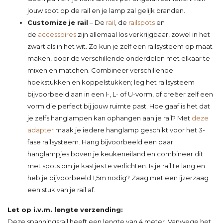
jouw spot op de rail en je lamp zal gelijk branden.
Customize je rail
– De
rail
, de
railspots
en
de
accessoires
zijn allemaal los verkrijgbaar, zowel in het
zwart als in het wit. Zo kun je zelf een railsysteem op maat
maken, door de verschillende onderdelen met elkaar te
mixen en matchen. Combineer verschillende
hoekstukken en koppelstukken; leg het railsysteem
bijvoorbeeld aan in een I-, L- of U-vorm, of creëer zelf een
vorm die perfect bij jouw ruimte past. Hoe gaaf is het dat
je zelfs hanglampen kan ophangen aan je rail? Met
deze
adapter
maak je iedere hanglamp geschikt voor het 3-
fase railsysteem. Hang bijvoorbeeld een paar
hanglampjes boven je keukeneiland en combineer dit
met spots om je kastjes te verlichten. Is je rail te lang en
heb je bijvoorbeeld 1,5m nodig? Zaag met een ijzerzaag
een stuk van je rail af.
Let op i.v.m. lengte verzending:
Deze spanningsrail heeft een lengte van 4 meter. Vanwege het