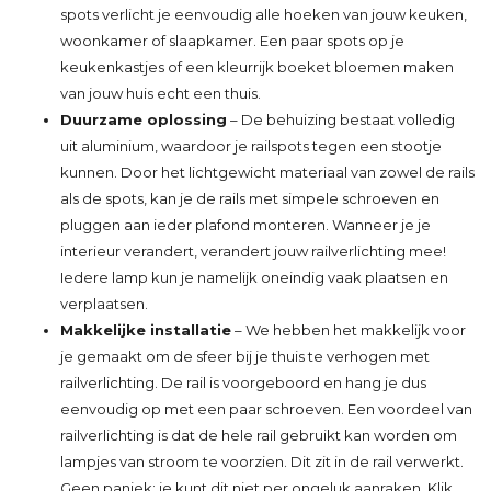
spots verlicht je eenvoudig alle hoeken van jouw keuken,
woonkamer of slaapkamer. Een paar spots op je
keukenkastjes of een kleurrijk boeket bloemen maken
van jouw huis echt een thuis.
Duurzame oplossing
– De behuizing bestaat volledig
uit aluminium, waardoor je railspots tegen een stootje
kunnen. Door het lichtgewicht materiaal van zowel de rails
als de spots, kan je de rails met simpele schroeven en
pluggen aan ieder plafond monteren. Wanneer je je
interieur verandert, verandert jouw railverlichting mee!
Iedere lamp kun je namelijk oneindig vaak plaatsen en
verplaatsen.
Makkelijke installatie
– We hebben het makkelijk voor
je gemaakt om de sfeer bij je thuis te verhogen met
railverlichting. De rail is voorgeboord en hang je dus
eenvoudig op met een paar schroeven. Een voordeel van
railverlichting is dat de hele rail gebruikt kan worden om
lampjes van stroom te voorzien. Dit zit in de rail verwerkt.
Geen paniek: je kunt dit niet per ongeluk aanraken. Klik