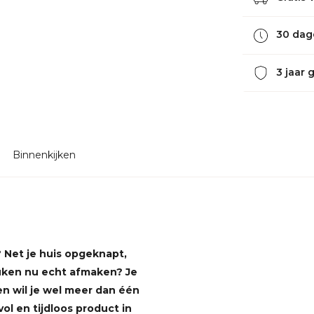
30 dag
3 jaar 
Binnenkijken
? Net je huis opgeknapt,
uken nu echt afmaken? Je
n wil je wel meer dan één
vol en tijdloos product in