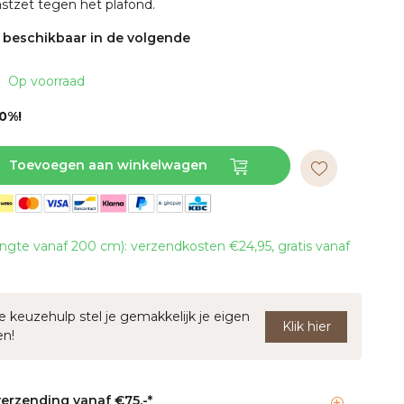
vastzet tegen het plafond.
s beschikbaar in de volgende
Op voorraad
10%!
Toevoegen aan winkelwagen
ngte vanaf 200 cm): verzendkosten €24,95, gratis vanaf
 keuzehulp stel je gemakkelijk je eigen
Klik hier
en!
verzending vanaf €75,-*