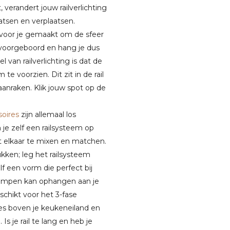
 verandert jouw railverlichting
atsen en verplaatsen.
voor je gemaakt om de sfeer
 is voorgeboord en hang je dus
van railverlichting is dat de
e voorzien. Dit zit in de rail
aanraken. Klik jouw spot op de
soires
zijn allemaal los
n je zelf een railsysteem op
 elkaar te mixen en matchen.
ken; leg het railsysteem
elf een vorm die perfect bij
glampen kan ophangen aan je
chikt voor het 3-fase
es boven je keukeneiland en
s je rail te lang en heb je