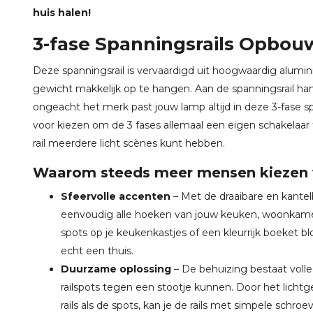
huis halen!
3-fase Spanningsrails Opbouw
Deze spanningsrail is vervaardigd uit hoogwaardig alumini
gewicht makkelijk op te hangen. Aan de spanningsrail hang
ongeacht het merk past jouw lamp altijd in deze 3-fase sp
voor kiezen om de 3 fases allemaal een eigen schakelaar t
rail meerdere licht scènes kunt hebben.
Waarom steeds meer mensen kiezen v
Sfeervolle accenten
– Met de draaibare en kantelb
eenvoudig alle hoeken van jouw keuken, woonkame
spots op je keukenkastjes of een kleurrijk boeket
echt een thuis.
Duurzame oplossing
– De behuizing bestaat volle
railspots tegen een stootje kunnen. Door het licht
rails als de spots, kan je de rails met simpele schr