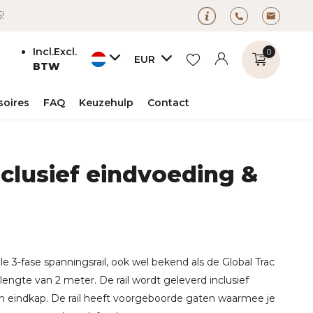
5!
Incl.
Excl.
0
EUR
BTW
soires
FAQ
Keuzehulp
Contact
nclusief eindvoeding &
Account
Account
aanmaken
aanmaken
e 3-fase spanningsrail, ook wel bekend als de Global Trac
lengte van 2 meter. De rail wordt geleverd inclusief
n eindkap. De rail heeft voorgeboorde gaten waarmee je