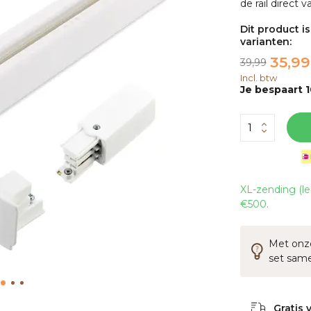
de rail direct 
Dit product i
varianten:
35,99
39,99
Incl. btw
Je bespaart 
XL-zending (le
€500.
Met onze
set sam
Gratis 