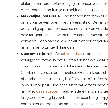
plafond monteren. Wanneer je je interieur verandert,
mee! Iedere lamp kun je namelijk oneindig vaak pla
Makkelijke installatie
– We hebben het makkelijk 
bij je thuis te verhogen met railverlichting. De rail
eenvoudig op met een paar schroeven. Een voordeel 
hele rail gebruikt kan worden om lampjes van stroom t
verwerkt. Geen paniek: je kunt dit niet per ongeluk 
rail en je lamp zal gelijk branden.
Customize je rail
– De
rail
, de
railspots
en de
acces
verkrijgbaar, zowel in het zwart als in het wit. Zo ku
maat maken, door de verschillende onderdelen met
Combineer verschillende hoekstukken en koppelstuk
bijvoorbeeld aan in een I-, L- of U-vorm, of creëer z
jouw ruimte past. Hoe gaaf is het dat je zelfs han
rail? Met
deze adapter
maak je iedere hanglamp ges
railsysteem. Hang bijvoorbeeld een paar hanglampj
combineer dit met spots om je kastjes te verlichten. I