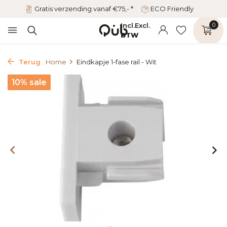
Gratis verzending vanaf €75,- *
ECO Friendly
Incl.
Excl.
0
BTW
Terug
Home
Eindkapje 1-fase rail - Wit
10% sale