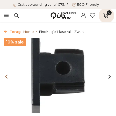
Gratis verzending vanaf €75,- *
ECO Friendly
Incl.
Excl.
0
BTW
Terug
Home
Eindkapje 1-fase rail - Zwart
10% sale