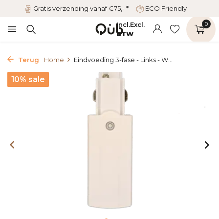
Gratis verzending vanaf €75,- *
ECO Friendly
Incl.
Excl.
0
BTW
Terug
Home
Eindvoeding 3-fase - Links - W...
10% sale