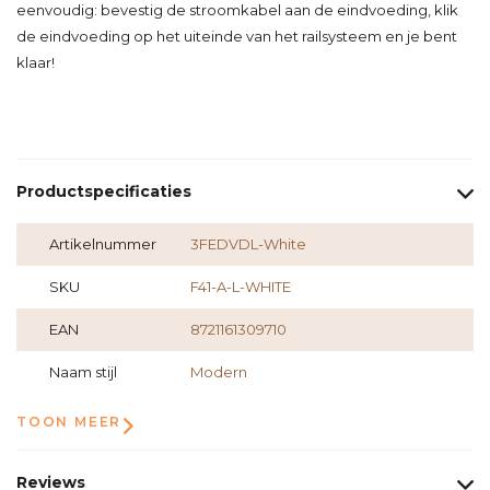
eenvoudig: bevestig de stroomkabel aan de eindvoeding, klik
de eindvoeding op het uiteinde van het railsysteem en je bent
klaar!
Productspecificaties
Artikelnummer
3FEDVDL-White
SKU
F41-A-L-WHITE
EAN
8721161309710
Naam stijl
Modern
TOON MEER
Reviews