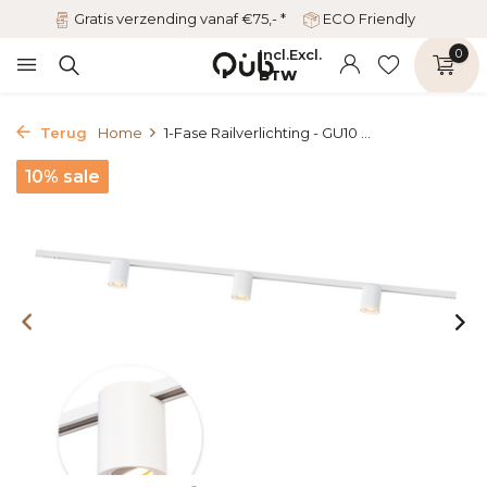
Gratis verzending vanaf €75,- *
ECO Friendly
Incl.
Excl.
0
BTW
Terug
Home
1-Fase Railverlichting - GU10 ...
10% sale