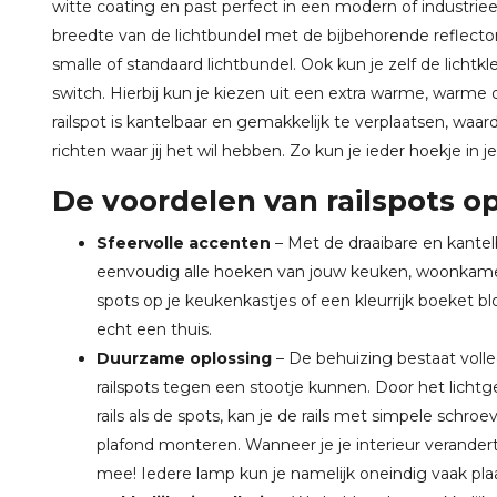
witte coating en past perfect in een modern of industrieel 
breedte van de lichtbundel met de bijbehorende reflectore
smalle of standaard lichtbundel. Ook kun je zelf de lichtk
switch. Hierbij kun je kiezen uit een extra warme, warme o
railspot is kantelbaar en gemakkelijk te verplaatsen, waard
richten waar jij het wil hebben. Zo kun je ieder hoekje in je
De voordelen van railspots op 
Sfeervolle accenten
– Met de draaibare en kantelb
eenvoudig alle hoeken van jouw keuken, woonkame
spots op je keukenkastjes of een kleurrijk boeket
echt een thuis.
Duurzame oplossing
– De behuizing bestaat volle
railspots tegen een stootje kunnen. Door het licht
rails als de spots, kan je de rails met simpele schr
plafond monteren. Wanneer je je interieur verandert,
mee! Iedere lamp kun je namelijk oneindig vaak pla