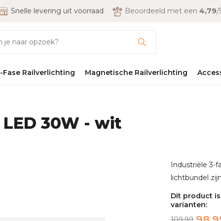
Snelle levering uit voorraad
Beoordeeld met een
4,79
/
-Fase Railverlichting
Magnetische Railverlichting
Acces
t LED 30W - wit
Industriële 3-
lichtbundel zij
Dit product i
varianten:
98,9
109,99