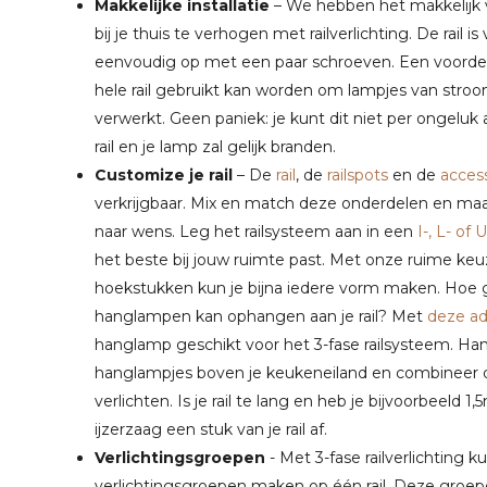
Makkelijke installatie
– We hebben het makkelijk 
bij je thuis te verhogen met railverlichting. De rail
eenvoudig op met een paar schroeven. Een voordeel 
hele rail gebruikt kan worden om lampjes van stroom t
verwerkt. Geen paniek: je kunt dit niet per ongeluk 
rail en je lamp zal gelijk branden.
Customize je rail
– De
rail
, de
railspots
en de
acces
verkrijgbaar. Mix en match deze onderdelen en ma
naar wens. Leg het railsysteem aan in een
I-, L- of
het beste bij jouw ruimte past. Met onze ruime ke
hoekstukken kun je bijna iedere vorm maken. Hoe gaa
hanglampen kan ophangen aan je rail? Met
deze ad
hanglamp geschikt voor het 3-fase railsysteem. Han
hanglampjes boven je keukeneiland en combineer di
verlichten. Is je rail te lang en heb je bijvoorbeeld
ijzerzaag een stuk van je rail af.
Verlichtingsgroepen
- Met 3-fase railverlichting k
verlichtingsgroepen maken op één rail. Deze groepe