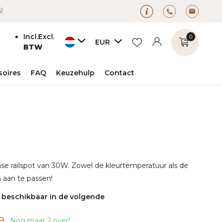
5!
Incl.
Excl.
0
EUR
BTW
soires
FAQ
Keuzehulp
Contact
Account
Account
aanmaken
aanmaken
fase railspot van 30W. Zowel de kleurtemperatuur als de
n aan te passen!
s beschikbaar in de volgende
9
Nog maar 2 over!