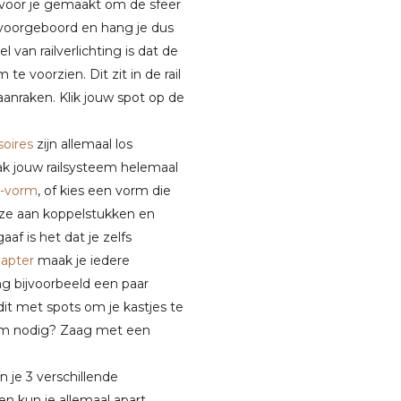
voor je gemaakt om de sfeer
 is voorgeboord en hang je dus
van railverlichting is dat de
e voorzien. Dit zit in de rail
aanraken. Klik jouw spot op de
soires
zijn allemaal los
ak jouw railsysteem helemaal
 U-vorm
, of kies een vorm die
uze aan koppelstukken en
f is het dat je zelfs
apter
maak je iedere
g bijvoorbeeld een paar
t met spots om je kastjes te
 1,5m nodig? Zaag met een
un je 3 verschillende
n kun je allemaal apart