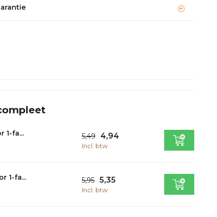
garantie
 compleet
 1-fa...
4,94
5,49
Incl. btw
 1-fa...
5,35
5,95
Incl. btw