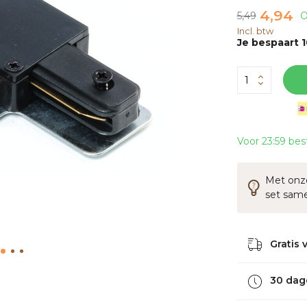
4,94
5,49
O
Incl. btw
Je bespaart 
Voor 23:59 bes
Met onze
set sam
Gratis 
30 dag