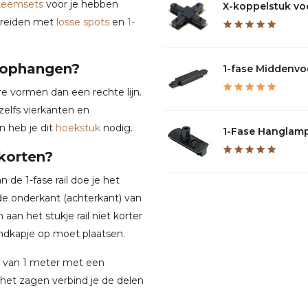
steemsets
voor je hebben
X-koppelstuk voor
tbreiden met
losse spots
en
1-
n ophangen?
1-fase Middenvoe
e vormen dan een rechte lijn.
elfs vierkanten en
 heb je dit
hoekstuk
nodig.
1-Fase Hanglamp
nkorten?
n de 1-fase rail doe je het
e onderkant (achterkant) van
n aan het stukje rail niet korter
ndkapje op moet plaatsen.
len van 1 meter met een
a het zagen verbind je de delen