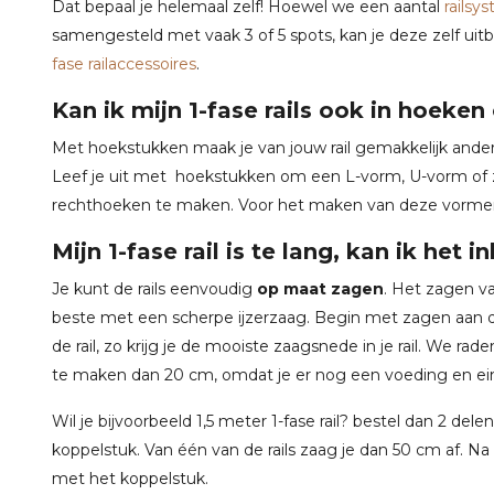
Dat bepaal je helemaal zelf! Hoewel we een aantal
railsy
samengesteld met vaak 3 of 5 spots, kan je deze zelf ui
fase railaccessoires
.
Kan ik mijn 1-fase rails ook in hoeke
Met hoekstukken maak je van jouw rail gemakkelijk ander
Leef je uit met hoekstukken om een L-vorm, U-vorm of z
rechthoeken te maken. Voor het maken van deze vormen
Mijn 1-fase rail is te lang, kan ik het i
Je kunt de rails eenvoudig
op maat zagen
. Het zagen va
beste met een scherpe ijzerzaag. Begin met zagen aan d
de rail, zo krijg je de mooiste zaagsnede in je rail. We rade
te maken dan 20 cm, omdat je er nog een voeding en ei
Wil je bijvoorbeeld 1,5 meter 1-fase rail? bestel dan 2 de
koppelstuk. Van één van de rails zaag je dan 50 cm af. N
met het koppelstuk.