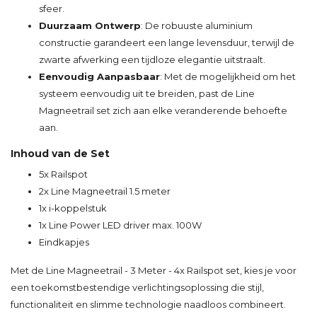
sfeer.
Duurzaam Ontwerp
: De robuuste aluminium
constructie garandeert een lange levensduur, terwijl de
zwarte afwerking een tijdloze elegantie uitstraalt.
Eenvoudig Aanpasbaar
: Met de mogelijkheid om het
systeem eenvoudig uit te breiden, past de Line
Magneetrail set zich aan elke veranderende behoefte
aan.
Inhoud van de Set
5x Railspot
2x Line Magneetrail 1.5 meter
1x i-koppelstuk
1x Line Power LED driver max. 100W
Eindkapjes
Met de Line Magneetrail - 3 Meter - 4x Railspot set, kies je voor
een toekomstbestendige verlichtingsoplossing die stijl,
functionaliteit en slimme technologie naadloos combineert.