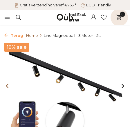
Gratis verzending vanaf €75,- *
ECO Friendly
Incl.
Excl.
0
BTW
Terug
Home
Line Magneetrail - 3 Meter - 5...
10% sale