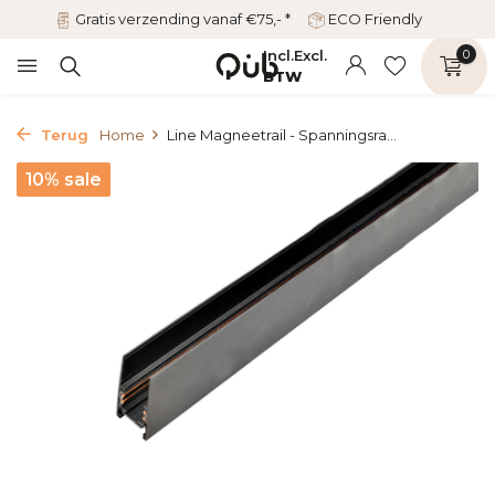
Gratis verzending vanaf €75,- *
ECO Friendly
Incl.
Excl.
0
BTW
Terug
Home
Line Magneetrail - Spanningsra...
10% sale