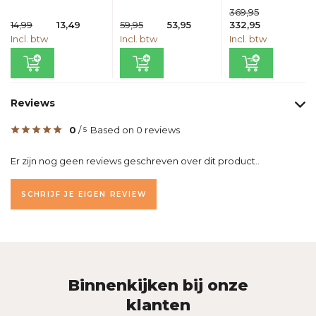
369,95
14,99
13,49
59,95
53,95
332,95
Incl. btw
Incl. btw
Incl. btw
Reviews
0
/
Based on 0 reviews
5
Er zijn nog geen reviews geschreven over dit product..
SCHRIJF JE EIGEN REVIEW
Binnenkijken bij onze
klanten