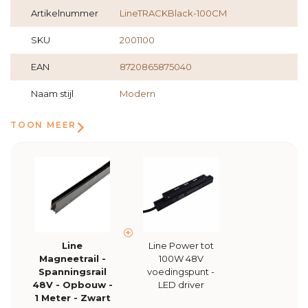
Artikelnummer
LineTRACKBlack-100CM
SKU
2001100
EAN
8720865875040
Naam stijl
Modern
TOON MEER
Line
Line Power tot
Magneetrail -
100W 48V
Spanningsrail
voedingspunt -
48V - Opbouw -
LED driver
1 Meter - Zwart