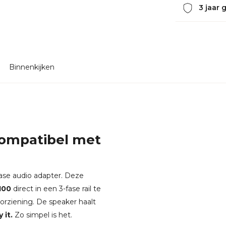
3 jaar 
Binnenkijken
Compatibel met
ase audio adapter. Deze
100
direct in een 3-fase rail te
rziening. De speaker haalt
 it.
Zo simpel is het.