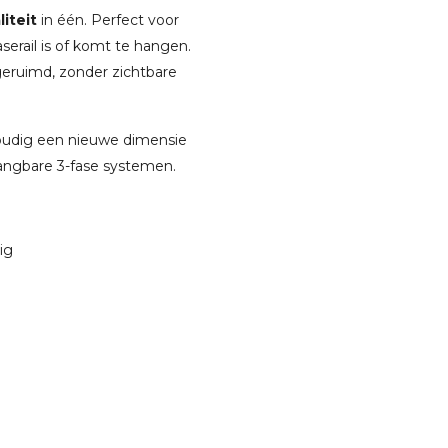
iteit
in één. Perfect voor
aserail is of komt te hangen.
pgeruimd, zonder zichtbare
nvoudig een nieuwe dimensie
gangbare 3-fase systemen.
ig