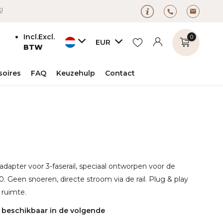
5!
Incl.
Excl.
0
EUR
BTW
soires
FAQ
Keuzehulp
Contact
Account
Account
aanmaken
aanmaken
dapter voor 3-faserail, speciaal ontworpen voor de
 Geen snoeren, directe stroom via de rail. Plug & play
 ruimte.
s beschikbaar in de volgende