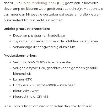
dan 98. De
Color Rendering Index
(CRI) geeft aan in hoeverre
deze lamp de kleuren weergeeft zoals ze echt zijn. Met een CRI
van meer dan 98 weet je dus zeker dat deze lamp alle kleuren
bijna perfect tot hun recht laat komen.
Unieke productkenmerken:
Deze lamp is draai- en kantelbaar
Tuya smart, op ieder moment de lichtkleur veranderen
Vervaardigd uit hoogwaardig aluminium
Productkenmerken:
Verbruik: 60W / 230V / A+ – 3-Fase Rail
Veiligheidstype: IP20, geschikt voor algemeen gebruik
binnenshuis
Lumen: 4310
Lichtkleur: 2600K tot 4000K – instelbaar
Kleur: Wit/ Zwart
Kleurechtheid: CRI >98
Is de Sono railspot, om wat voor reden dan ook, toch niet