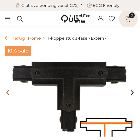
Gratis verzending vanaf €75,- *
ECO Friendly
Incl.
Excl.
0
BTW
Terug
Home
T-koppelstuk 3-fase - Extern -...
10% sale