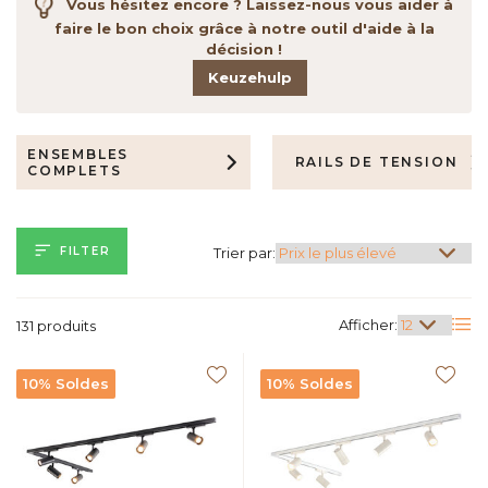
Vous hésitez encore ? Laissez-nous vous aider à
faire le bon choix grâce à notre outil d'aide à la
décision !
Keuzehulp
ENSEMBLES
RAILS DE TENSION
COMPLETS
FILTER
Trier par:
Afficher:
131 produits
10% Soldes
10% Soldes