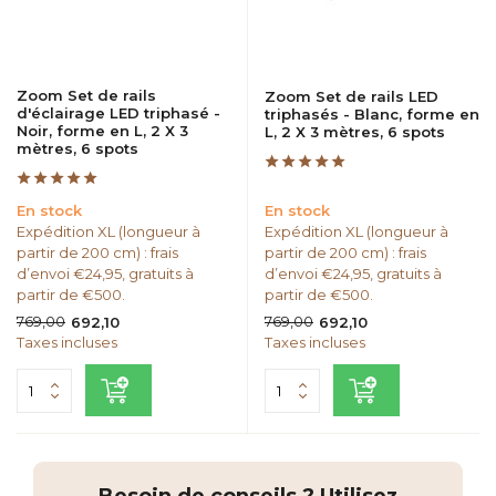
Zoom Set de rails
Zoom Set de rails LED
d'éclairage LED triphasé -
triphasés - Blanc, forme en
Noir, forme en L, 2 X 3
L, 2 X 3 mètres, 6 spots
mètres, 6 spots
En stock
En stock
Expédition XL (longueur à
Expédition XL (longueur à
partir de 200 cm) : frais
partir de 200 cm) : frais
d’envoi €24,95, gratuits à
d’envoi €24,95, gratuits à
partir de €500.
partir de €500.
769,00
769,00
692,10
692,10
Taxes incluses
Taxes incluses