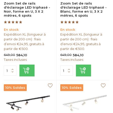
Zoom Set de rails
Zoom Set de rails
d'éclairage LED triphasé -
d'éclairage LED triphasé -
Noir, forme en U, 3 X 2
Blanc, forme en U, 3 X 2
mètres, 6 spots
mètres, 6 spots
En stock
En stock
Expédition XL (longueur à
Expédition XL (longueur à
partir de 200 cm) : frais
partir de 200 cm) : frais
d’envoi €24,95, gratuits à
d’envoi €24,95, gratuits à
partir de €500.
partir de €500.
649,00
649,00
584,10
584,10
Taxes incluses
Taxes incluses
10% Soldes
10% Soldes