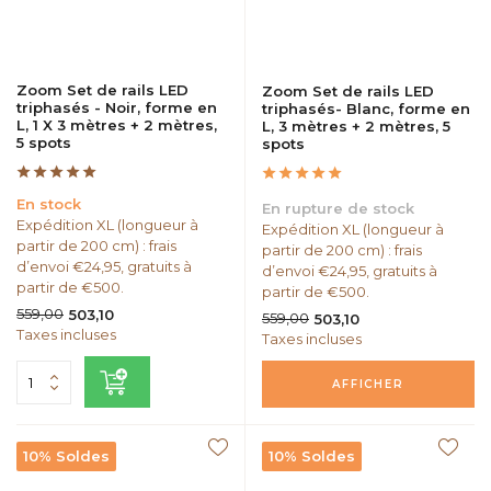
Zoom Set de rails LED
Zoom Set de rails LED
triphasés - Noir, forme en
triphasés- Blanc, forme en
L, 1 X 3 mètres + 2 mètres,
L, 3 mètres + 2 mètres, 5
5 spots
spots
En stock
En rupture de stock
Expédition XL (longueur à
Expédition XL (longueur à
partir de 200 cm) : frais
partir de 200 cm) : frais
d’envoi €24,95, gratuits à
d’envoi €24,95, gratuits à
partir de €500.
partir de €500.
559,00
503,10
559,00
503,10
Taxes incluses
Taxes incluses
AFFICHER
10% Soldes
10% Soldes