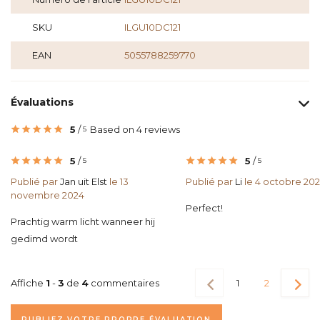
SKU
ILGU10DC121
EAN
5055788259770
Évaluations
5
/
Based on 4 reviews
5
5
/
5
/
5
5
Publié par
Jan uit Elst
le 13
Publié par
Li
le 4 octobre 20
novembre 2024
Perfect!
Prachtig warm licht wanneer hij
gedimd wordt
Affiche
1
-
3
de
4
commentaires
1
2
PUBLIEZ VOTRE PROPRE ÉVALUATION