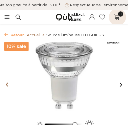
vraison gratuite à partir de 150 € *
Respectueux de l'environnem
Incl.
Excl.
0
TAXES
Retour
Accueil
Source lumineuse LED GU10 - 3....
10% sale