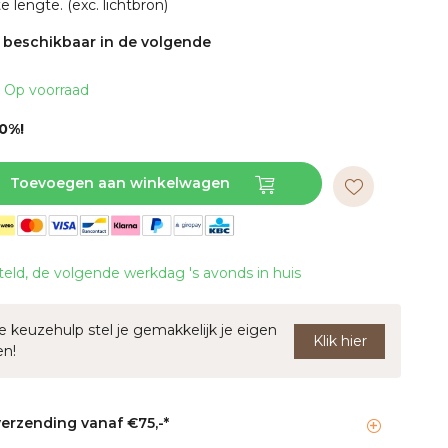
 lengte. (exc. lichtbron)
s beschikbaar in de volgende
Op voorraad
10%!
Toevoegen aan winkelwagen
teld, de volgende werkdag 's avonds in huis
 keuzehulp stel je gemakkelijk je eigen
Klik hier
en!
verzending vanaf €75,-*