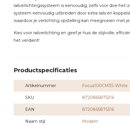
railverlichtingssysteem is eenvoudig, zelfs voor doe-het-
systeem eenvoudig uitbreiden door extra rails en koppel
waardoor je verlichting opstelling kan meegroeien met j
Kies voor railverlichting en geef je huis de stijlvolle, effici
het verdient!
Productspecificaties
Artikelnummer
Focus100CM3S-White
SKU
8720865875316
EAN
8720865875316
Naam stijl
Modern