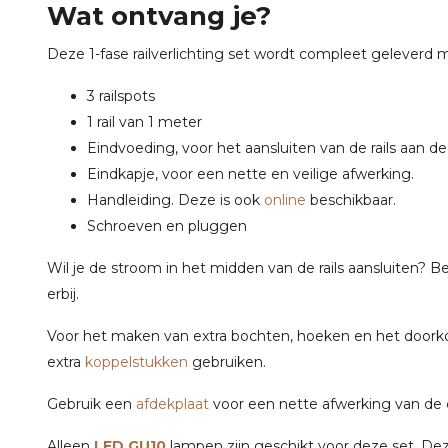
Wat ontvang je?
Deze 1-fase railverlichting set wordt compleet geleverd 
3 railspots
1 rail van 1 meter
Eindvoeding, voor het aansluiten van de rails aan de
Eindkapje, voor een nette en veilige afwerking.
Handleiding. Deze is ook
online
beschikbaar.
Schroeven en pluggen
Wil je de stroom in het midden van de rails aansluiten? 
erbij.
Voor het maken van extra bochten, hoeken en het doorkopp
extra
koppelstukken
gebruiken.
Gebruik een
afdekplaat
voor een nette afwerking van de 
Alleen
LED GU10
lampen zijn geschikt voor deze set. De