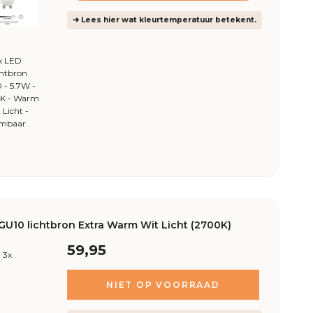
➜ Lees hier wat kleurtemperatuur betekent.
x LED
chtbron
 - 5.7W -
K - Warm
 Licht -
mbaar
GU10 lichtbron Extra Warm Wit Licht (2700K)
59,95
3x
NIET OP VOORRAAD