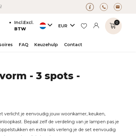
5!
Incl.
Excl.
0
EUR
BTW
soires
FAQ
Keuzehulp
Contact
-vorm - 3 spots -
Account
Account
aanmaken
aanmaken
et verlicht je eenvoudig jouw woonkamer, keuken,
inloopkast. Bepaal zelf de verdeling van je lampen pas je
oppelstukken en extra rails verleng je de set eenvoudig