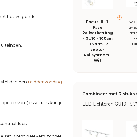
met het volgende:
Focus III - 1-
3x 
Fase
lamp
Railverlichting
Neut
- GU10 – 100cm
4
– I-vorm - 3
Di
 uiteinden.
spots -
Railsysteem -
Wit
Bestel dan een
middenvoeding
Combineer met 3 stuks 
elen van (losse) rails kun je
LED Lichtbron GU10 - 5.
centraaldoos.
ze set wordt geleverd zonder