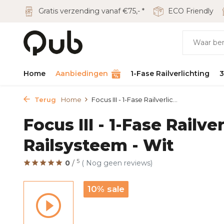
Gratis verzending vanaf €75,- *
ECO Friendly
Home
Aanbiedingen
1-Fase Railverlichting
3
Terug
Home
Focus III - 1-Fase Railverlic...
Focus III - 1-Fase Railve
Railsysteem - Wit
5
0
/
( Nog geen reviews)
10% sale