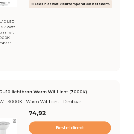
➜ Lees hier wat kleurtemperatuur betekent.
GU10 LED
 5.7 watt
raal wit
000K
mbaar
GU10 lichtbron Warm Wit Licht (3000K)
7W - 3000K - Warm Wit Licht - Dimbaar
74,92
Bestel direct