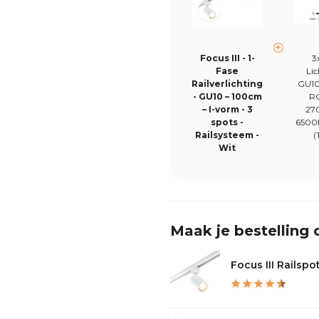
Focus III - 1-
3
Fase
Li
Railverlichting
GU10
- GU10 – 100cm
R
– I-vorm - 3
27
spots -
6500
Railsysteem -
(
Wit
Maak je bestelling
Focus III Railspot