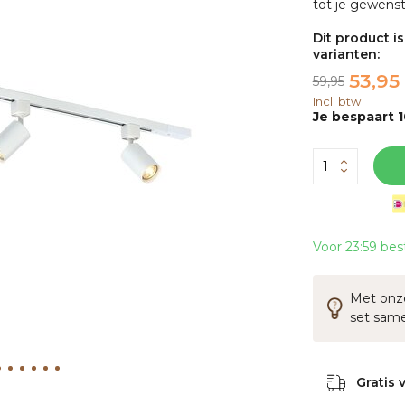
tot je gewenste
Dit product i
varianten:
53,95
59,95
Incl. btw
Je bespaart 
Voor 23:59 bes
Met onze
set sam
Gratis 