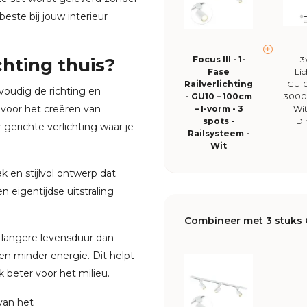
este bij jouw interieur
chting thuis?
Focus III - 1-
3
Fase
Li
Railverlichting
GU10
nvoudig de richting en
- GU10 – 100cm
3000
t voor het creëren van
– I-vorm - 3
Wit
spots -
Di
r gerichte verlichting waar je
Railsysteem -
Wit
ak en stijlvol ontwerp dat
n eigentijdse uitstraling
Combineer met 3 stuks 
angere levensduur dan
en minder energie. Dit helpt
k beter voor het milieu.
 van het