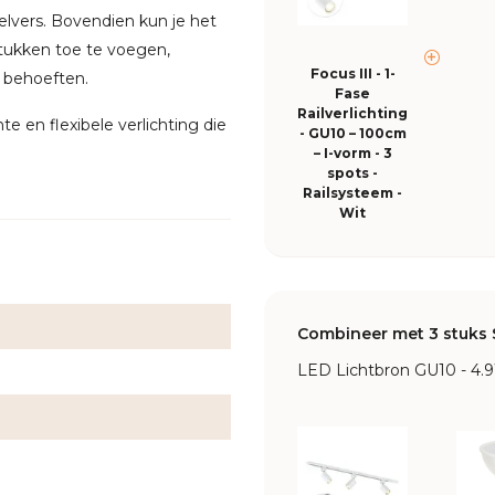
zelvers. Bovendien kun je het
stukken toe te voegen,
Focus III - 1-
e behoeften.
Fase
Railverlichting
ënte en flexibele verlichting die
- GU10 – 100cm
– I-vorm - 3
spots -
Railsysteem -
Wit
Combineer met 3 stuks 
LED Lichtbron GU10 - 4.