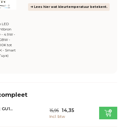
➜ Lees hier wat kleurtemperatuur betekent.
x LED
chtbron
 - 4.9W -
GBW -
00K tot
K - Smart
Tuya)
 compleet
 GU1...
14,35
15,95
Incl. btw