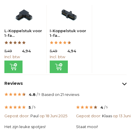
L-Koppelstuk voor
I-Koppelstuk voor
1-fa...
1-fa...
5,49
4,94
5,49
4,94
Incl. btw
Incl. btw
Reviews
4.8
/
Based on 21 reviews
5
5
/
4
/
5
5
Gepost door:
Paul
op 18 Juni 2025
Gepost door:
Klaas
op 13 Juni
Het zijn leuke spotjes!
Staat mooi!