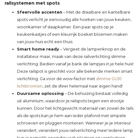
railsystemen met spots
Sfeervolle accenten
– Met de draaibare en kantelbare
spots verlicht je eenvoudig alle hoeken van jouw keuken,
woonkamer of slaapkamer. Een paar spots op je
keukenkastjes of een kleurrijk boeket bloemen maken
van jouw huis echt een thuis.
Smart home ready
– Vergeet de lampenknop en de
installateur maar, maak van deze railverlichting slimme
verlichting. Bedien vanaf je bank de lampjes in je hele huis!
Deze railspot is geschikt voor alle bekende merken smart
verlichting. Ga voor de wow-factor met
slimme GU10
lichtbronnen
, zet de sfeer helemaal naar eigen hand!
Duurzame oplossing
– De behuizing bestaat volledig
uit aluminium, waardoor je railspots tegen een stootje
kunnen. Door het lichtgewicht materiaal van zowel de rails
als de spots kan je hem aan ieder plafond met simpele
schroeven en pluggen monteren. Wanneer je je interieur
verandert, verandert jouw railverlichting mee! Iedere lamp
kun je namelijk oneindig vaak plaatsen en verplaatsen.