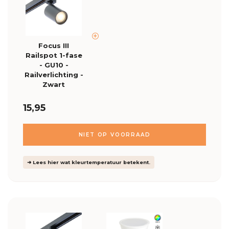
Focus III
Railspot 1-fase
- GU10 -
Railverlichting -
Zwart
15,95
NIET OP VOORRAAD
➜ Lees hier wat kleurtemperatuur betekent.