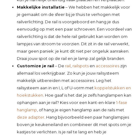
Makkelijke installatie
– We hebben het makkelijk voor
je gemaakt om de sfeer bij je thuis te verhogen met
railverlichting. De rail is voorgeboord en hang je dus
eenvoudig op met een paar schroeven. Een voordeel van
railverlichting is dat de hele rail gebruikt kan worden om
lampjes van stroom te voorzien. Dit zit in de rail verwerkt,
maar geen paniek: je kunt dit niet per ongeluk aanraken.
Draai jouw spot op de rail en je lamp zal gelijk branden.
Customize je rail
– De
rail
,
railspots
en
accessoires
zijn
allemaal los verkrijgbaar. Zo kun je jouw railsysteem
makkelijk uitbereiden met accessoires. Leg het
railsysteem aan in en I, L of U-vorm met
koppelstukken en
hoekstukken
. Hoe gaaf is het dat je zelfs hanglampen kan
ophangen aan je rail? Kies voor een kant-en-klare
1-fase
hanglamp
, of hang je eigen hanglamp aan de rails met
deze adapter
. Hang bijvoorbeeld een paar hanglampjes
boven je keukeneiland en combineer dit met spots om je
kastjes te verlichten. Is je rail te lang en heb je