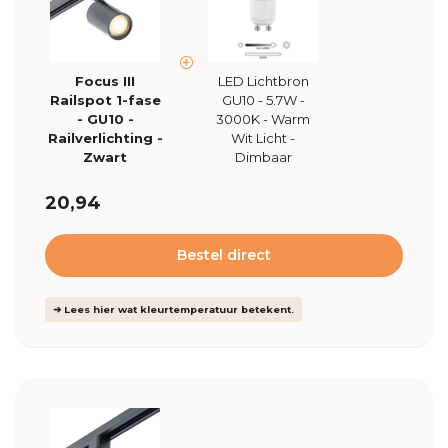
Focus III
LED Lichtbron
Railspot 1-fase
GU10 - 5.7W -
- GU10 -
3000K - Warm
Railverlichting -
Wit Licht -
Zwart
Dimbaar
20,94
Bestel direct
➜ Lees hier wat kleurtemperatuur betekent.