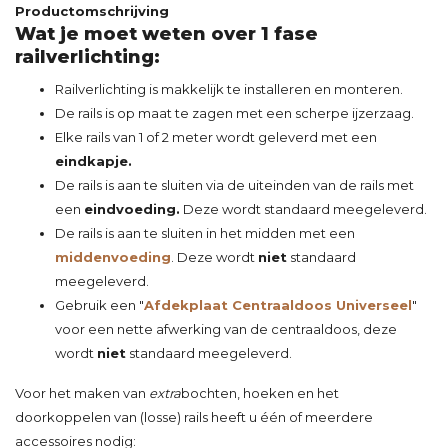
Productomschrijving
Wat je moet weten over 1 fase
railverlichting:
Railverlichting is makkelijk te installeren en monteren.
De rails is op maat te zagen met een scherpe ijzerzaag.
Elke rails van 1 of 2 meter wordt geleverd met een
eindkapje.
De rails is aan te sluiten via de uiteinden van de rails met
een
eindvoeding.
Deze wordt standaard meegeleverd.
De rails is aan te sluiten in het midden met een
middenvoeding
. Deze wordt
niet
standaard
meegeleverd.
Gebruik een "
Afdekplaat Centraaldoos Universeel
"
voor een nette afwerking van de centraaldoos, deze
wordt
niet
standaard meegeleverd.
Voor het maken van
extra
bochten
,
hoeken
en het
doorkoppelen
van (losse) rails heeft u één of meerdere
accessoires nodig: