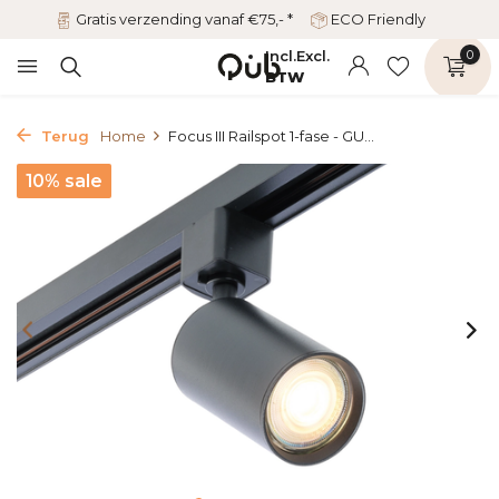
Gratis verzending vanaf €75,- *
ECO Friendly
Incl.
Excl.
0
BTW
Terug
Home
Focus III Railspot 1-fase - GU...
10% sale