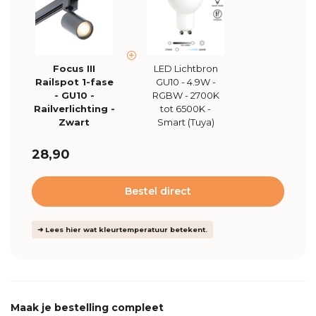
Focus III
LED Lichtbron
Railspot 1-fase
GU10 - 4.9W -
- GU10 -
RGBW - 2700K
Railverlichting -
tot 6500K -
Zwart
Smart (Tuya)
28,90
Bestel direct
➜ Lees hier wat kleurtemperatuur betekent.
Maak je bestelling compleet