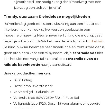
bijvoorbeeld 1,5m nodig? Zaag dan simpelweg met een
ijzerzaag een stuk van je rail af.
Trendy, duurzaam & eindeloze mogelijkheden
Railverlichting geeft een stoere uitstraling aan een industrieel
interieur, maar kan ook stijlvol worden geplaatst in een
moderne omgeving. Heb je liever verlichting die mooi opgaat
tegen je witte plafond? We hebben deze railspot ook
in het wit
.
Je kunt jouw rail helemaal naar smaak indelen, zelfs uitbreiden is
geen probleem voor een railsysteem. Zit je
centraaldoos
niet
aan het uiteinde van je rail? Gebruik de
achterzijde van de
rails als kabelgootje
naar je aansluitstuk!
Unieke productkenmerken:
GU10 Fitting
Deze lamp is verstelbaar
Vervaardigd uit aluminium
Verbruik: Max. 50W / 230V / A+ – 1-Fase Rail
Veiligheidstype: IP20, Geschikt voor algemeen gebruik