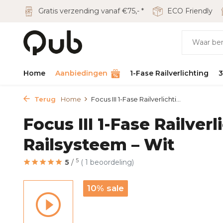
Gratis verzending vanaf €75,- *
ECO Friendly
Home
Aanbiedingen
1-Fase Railverlichting
3
Terug
Home
Focus III 1-Fase Railverlichti...
Focus III 1-Fase Railver
Railsysteem – Wit
5
5
/
( 1 beoordeling)
10% sale