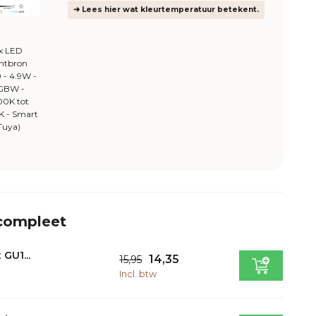
➜ Lees hier wat kleurtemperatuur betekent.
x LED
chtbron
 - 4.9W -
GBW -
00K tot
K - Smart
Tuya)
 compleet
 GU1...
14,35
15,95
Incl. btw