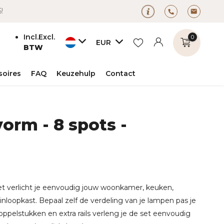
5!
Incl.
Excl.
0
EUR
BTW
soires
FAQ
Keuzehulp
Contact
vorm - 8 spots -
Account
Account
aanmaken
aanmaken
et verlicht je eenvoudig jouw woonkamer, keuken,
inloopkast. Bepaal zelf de verdeling van je lampen pas je
oppelstukken en extra rails verleng je de set eenvoudig