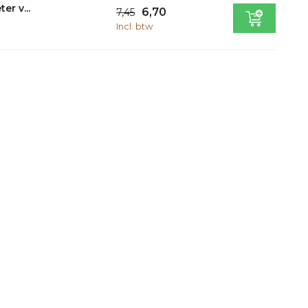
er v...
6,70
7,45
Incl. btw