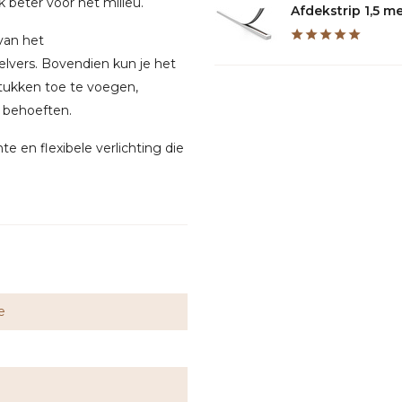
k beter voor het milieu.
Afdekstrip 1,5 met
 van het
zelvers. Bovendien kun je het
stukken toe te voegen,
e behoeften.
ënte en flexibele verlichting die
e