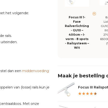
met het volgende:
Focus III 1-
8
Fase
Li
Railverlichting
GU10
- GU10 –
R
400cm – I-
27
 rails.
vorm - 8 spots
6500
 uiteinden.
- Railsysteem –
(
Wit
Bestel dan een
middenvoeding
Maak je bestelling
elen van (losse) rails kun je
Focus III Railspot
centraaldoos. Met onze