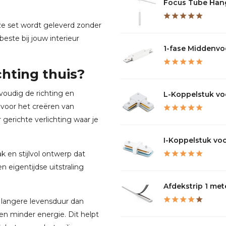
Focus Tube Hang
ze set wordt geleverd zonder
este bij jouw interieur
1-fase Middenvoe
chting thuis?
nvoudig de richting en
L-Koppelstuk voor
t voor het creëren van
r gerichte verlichting waar je
I-Koppelstuk voo
ak en stijlvol ontwerp dat
n eigentijdse uitstraling
Afdekstrip 1 mete
angere levensduur dan
en minder energie. Dit helpt