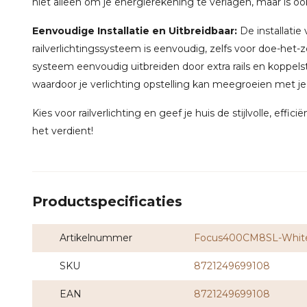
niet alleen om je energierekening te verlagen, maar is oo
Eenvoudige Installatie en Uitbreidbaar:
De installatie
railverlichtingssysteem is eenvoudig, zelfs voor doe-het-
systeem eenvoudig uitbreiden door extra rails en koppel
waardoor je verlichting opstelling kan meegroeien met j
Kies voor railverlichting en geef je huis de stijlvolle, effici
het verdient!
Productspecificaties
Artikelnummer
Focus400CM8SL-Whit
SKU
8721249699108
EAN
8721249699108