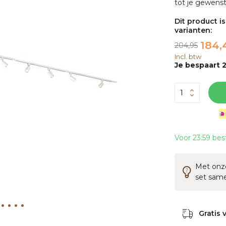
tot je gewenste
Dit product i
varianten:
184,
204,95
Incl. btw
Je bespaart 2
Voor 23:59 bes
Met onze
set sam
Gratis 