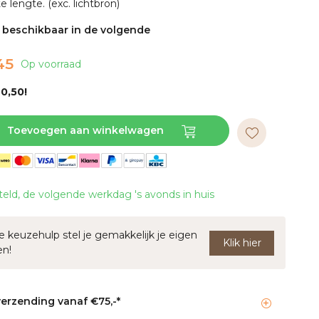
 lengte. (exc. lichtbron)
s beschikbaar in de volgende
45
Op voorraad
0,50!
Toevoegen aan winkelwagen
teld, de volgende werkdag 's avonds in huis
 keuzehulp stel je gemakkelijk je eigen
Klik hier
en!
verzending vanaf €75,-*