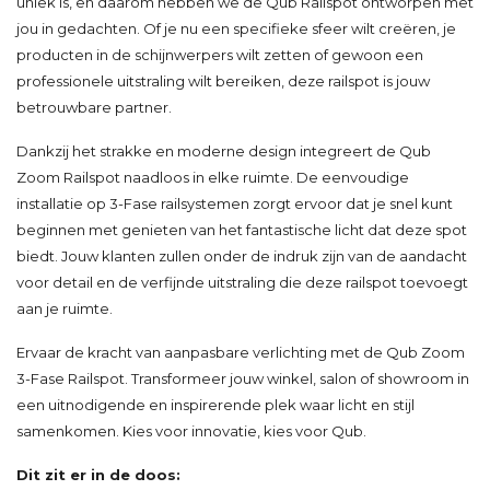
uniek is, en daarom hebben we de Qub Railspot ontworpen met
jou in gedachten. Of je nu een specifieke sfeer wilt creëren, je
producten in de schijnwerpers wilt zetten of gewoon een
professionele uitstraling wilt bereiken, deze railspot is jouw
betrouwbare partner.
Dankzij het strakke en moderne design integreert de Qub
Zoom Railspot naadloos in elke ruimte. De eenvoudige
installatie op 3-Fase railsystemen zorgt ervoor dat je snel kunt
beginnen met genieten van het fantastische licht dat deze spot
biedt. Jouw klanten zullen onder de indruk zijn van de aandacht
voor detail en de verfijnde uitstraling die deze railspot toevoegt
aan je ruimte.
Ervaar de kracht van aanpasbare verlichting met de Qub Zoom
3-Fase Railspot. Transformeer jouw winkel, salon of showroom in
een uitnodigende en inspirerende plek waar licht en stijl
samenkomen. Kies voor innovatie, kies voor Qub.
Dit zit er in de doos: