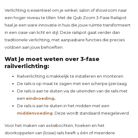
Verlichting is essentieel om je winkel, salon of showroom naar
een hoger niveau te tillen. Met de Qub Zoom 3-Fase Railspot
haal je een ware innovatie in huis die jouw ruimte transformeert
in een oase van licht en stijl. Deze railspot gaat verder dan
traditionele verlichting, met aanpasbare functies die precies
voldoen aan jouw behoeften.
Wat je moet weten over 3-fase
railverlichting:
Railverlichting is makkelijk te installeren en monteren.
De rails is op maat te zagen met een scherpe ijzerzaag.
De rails is aan te sluiten via de uiteinden van de rails met
een
eindvoeding
.
De rails is aan te sluiten in het midden met een
middenvoeding
. Deze wordt
standaard meegeleverd.
Voor het maken van
extra
bochten
,
hoeken
en het
doorkoppelen
van (losse) rails heeft u één of meerdere