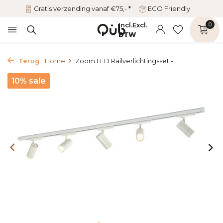
Gratis verzending vanaf €75,- *
ECO Friendly
Incl.
Excl.
0
BTW
Terug
Home
Zoom LED Railverlichtingsset -...
10% sale