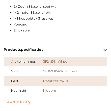
5x Zoom 3 fase railspot wit
1x 2 meter 3 fase rail wit
1x I-koppelstuk 3 fase wit
Voeding
Eindkapje
Productspecificaties
Artikelnummer
3F2M5SI-White
SKU
52860304-2m-5m-wit
EAN
8720865875729
Naam stijl
Modern
TOON MEER