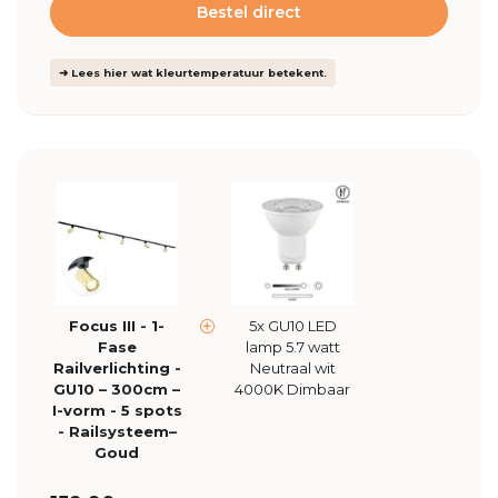
Bestel direct
➜ Lees hier wat kleurtemperatuur betekent.
Focus III - 1-
5x GU10 LED
Fase
lamp 5.7 watt
Railverlichting -
Neutraal wit
GU10 – 300cm –
4000K Dimbaar
I-vorm - 5 spots
- Railsysteem–
Goud