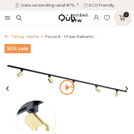
Gratis verzending vanaf €75,- *
ECO Friendly
Incl.
Excl.
0
BTW
Terug
Home
Focus III - 1-Fase Railverlic...
50% sale