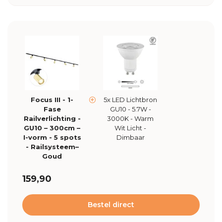
Focus III - 1-
5x LED Lichtbron
Fase
GU10 - 5.7W -
Railverlichting -
3000K - Warm
GU10 – 300cm –
Wit Licht -
I-vorm - 5 spots
Dimbaar
- Railsysteem–
Goud
159,90
Bestel direct