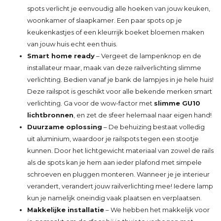
spots verlicht je eenvoudig alle hoeken van jouw keuken,
woonkamer of slaapkamer. Een paar spots op je
keukenkastjes of een kleurrijk boeket bloemen maken
van jouw huis echt een thuis.
Smart home ready
– Vergeet de lampenknop en de
installateur maar, maak van deze railverlichting slimme
verlichting. Bedien vanaf je bank de lampjes in je hele huis!
Deze railspot is geschikt voor alle bekende merken smart
verlichting. Ga voor de wow-factor met
slimme GU10
lichtbronnen
, en zet de sfeer helemaal naar eigen hand!
Duurzame oplossing
– De behuizing bestaat volledig
uit aluminium, waardoor je railspots tegen een stootje
kunnen. Door het lichtgewicht materiaal van zowel de rails
als de spots kan je hem aan ieder plafond met simpele
schroeven en pluggen monteren. Wanneer je je interieur
verandert, verandert jouw railverlichting mee! Iedere lamp
kun je namelijk oneindig vaak plaatsen en verplaatsen.
Makkelijke installatie
– We hebben het makkelijk voor