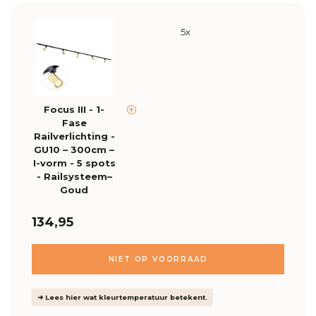
5x
Focus III - 1-
Fase
Railverlichting -
GU10 – 300cm –
I-vorm - 5 spots
- Railsysteem–
Goud
134,95
NIET OP VOORRAAD
➜ Lees hier wat kleurtemperatuur betekent.