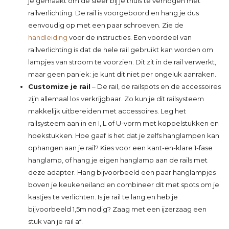
je gemaakt om de sfeer bij je thuis te verhogen met
railverlichting. De rail is voorgeboord en hang je dus
eenvoudig op met een paar schroeven. Zie de
handleiding
voor de instructies. Een voordeel van
railverlichting is dat de hele rail gebruikt kan worden om
lampjes van stroom te voorzien. Dit zit in de rail verwerkt,
maar geen paniek: je kunt dit niet per ongeluk aanraken.
Customize je rail
– De rail, de railspots en de accessoires
zijn allemaal los verkrijgbaar. Zo kun je dit railsysteem
makkelijk uitbereiden met accessoires. Leg het
railsysteem aan in en I, L of U-vorm met koppelstukken en
hoekstukken. Hoe gaaf is het dat je zelfs hanglampen kan
ophangen aan je rail? Kies voor een kant-en-klare 1-fase
hanglamp, of hang je eigen hanglamp aan de rails met
deze adapter. Hang bijvoorbeeld een paar hanglampjes
boven je keukeneiland en combineer dit met spots om je
kastjes te verlichten. Is je rail te lang en heb je
bijvoorbeeld 1,5m nodig? Zaag met een ijzerzaag een
stuk van je rail af.