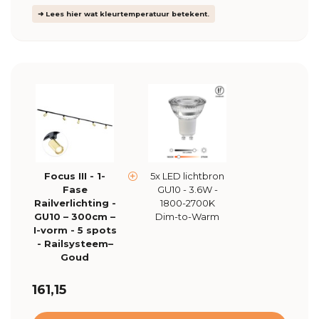
➜ Lees hier wat kleurtemperatuur betekent.
Focus III - 1-
5x LED lichtbron
Fase
GU10 - 3.6W -
Railverlichting -
1800-2700K
GU10 – 300cm –
Dim-to-Warm
I-vorm - 5 spots
- Railsysteem–
Goud
161,15