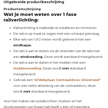
Uitgebreide productbeschrijving
Productomschrijving
Wat je moet weten over 1 fase
railverlichting:
Railverlichting is makkelijk te installeren en monteren.
De rails is op maat te zagen met een scherpe ijzerzaag.
Elke rails van 1 of 2 meter wordt geleverd met een
eindkapje.
De rails is aan te sluiten via de uiteinden van de rails met
een
eindvoeding.
Deze wordt standaard meegeleverd.
De rails is aan te sluiten in het midden met een
middenvoeding
. Deze wordt
niet
standaard
meegeleverd.
Gebruik een "
Afdekplaat Centraaldoos Universeel
"
voor een nette afwerking van de centraaldoos, deze
wordt
niet
standaard meegeleverd.
Voor het maken van
extra
bochten
,
hoeken
en het
doorkoppelen
van (losse) rails heeft u één of meerdere