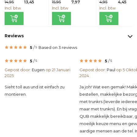
14,95
13,45
15,95
7,97
4,95
4,45
Incl. btw
Incl. btw
Incl. btw
Reviews
5
/
Based on 3 reviews
5
5
/
5
/
5
5
Gepost door:
Eugen
op 21 Januari
Gepost door:
Paul
op 5 Okto
2025
2024
Sieht toll aus und ist einfach zu
Ja joh! Wat een gemak! Makk
montieren.
bestellen, makkelijke bezor
met trunkrs (leverde iedere
maar met trunkrs). En bij vrag
QUB makkelijk bereikbaar, 
moeilijk keuze menu en ge
aardige mensen aan de tel. Ins