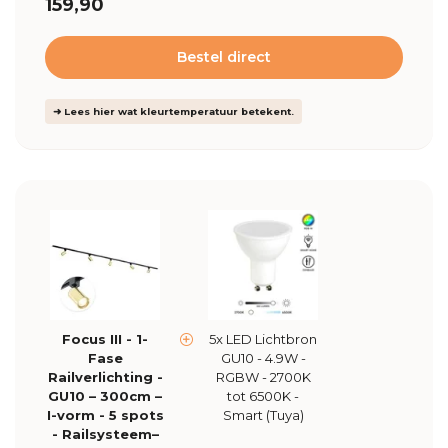
159,90
Bestel direct
➜ Lees hier wat kleurtemperatuur betekent.
Focus III - 1-
5x LED Lichtbron
Fase
GU10 - 4.9W -
Railverlichting -
RGBW - 2700K
GU10 – 300cm –
tot 6500K -
I-vorm - 5 spots
Smart (Tuya)
- Railsysteem–