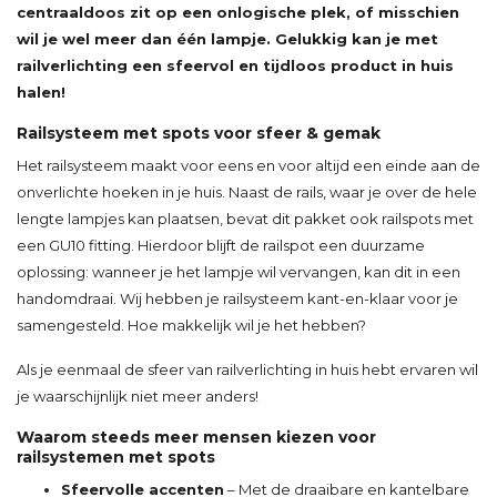
centraaldoos zit op een onlogische plek, of misschien
wil je wel meer dan één lampje. Gelukkig kan je met
railverlichting een sfeervol en tijdloos product in huis
halen!
Railsysteem met spots voor sfeer & gemak
Het railsysteem maakt voor eens en voor altijd een einde aan de
onverlichte hoeken in je huis. Naast de rails, waar je over de hele
lengte lampjes kan plaatsen, bevat dit pakket ook railspots met
een GU10 fitting. Hierdoor blijft de railspot een duurzame
oplossing: wanneer je het lampje wil vervangen, kan dit in een
handomdraai. Wij hebben je railsysteem kant-en-klaar voor je
samengesteld. Hoe makkelijk wil je het hebben?
Als je eenmaal de sfeer van railverlichting in huis hebt ervaren wil
je waarschijnlijk niet meer anders!
Waarom steeds meer mensen kiezen voor
railsystemen met spots
Sfeervolle accenten
– Met de draaibare en kantelbare