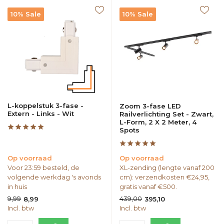
10% Sale
10% Sale
L-koppelstuk 3-fase -
Zoom 3-fase LED
Extern - Links - Wit
Railverlichting Set - Zwart,
L-Form, 2 X 2 Meter, 4
Spots
Op voorraad
Op voorraad
Voor 23:59 besteld, de
XL-zending (lengte vanaf 200
volgende werkdag 's avonds
cm): verzendkosten €24,95,
in huis
gratis vanaf €500.
9,99
439,00
8,99
395,10
Incl. btw
Incl. btw