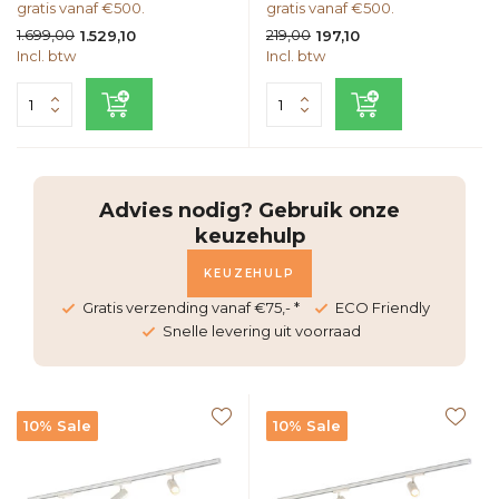
gratis vanaf €500.
gratis vanaf €500.
1.699,00
219,00
1.529,10
197,10
Incl. btw
Incl. btw
Advies nodig? Gebruik onze
keuzehulp
KEUZEHULP
Gratis verzending vanaf €75,- *
ECO Friendly
Snelle levering uit voorraad
10% Sale
10% Sale