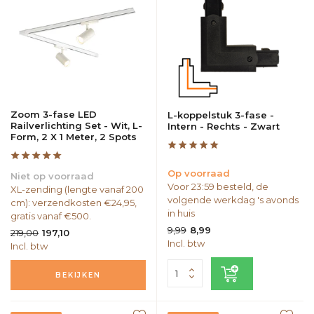
Zoom 3-fase LED
L-koppelstuk 3-fase -
Railverlichting Set - Wit, L-
Intern - Rechts - Zwart
Form, 2 X 1 Meter, 2 Spots
Op voorraad
Niet op voorraad
Voor 23:59 besteld, de
XL-zending (lengte vanaf 200
volgende werkdag 's avonds
cm): verzendkosten €24,95,
in huis
gratis vanaf €500.
9,99
8,99
219,00
197,10
Incl. btw
Incl. btw
BEKIJKEN