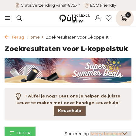
Gratis verzending vanaf €75,- *
ECO Friendly
Incl.
Excl.
0
BTW
Terug
Home
Zoekresultaten voor L-koppelst...
Zoekresultaten voor L-koppelstuk
Twijfel je nog? Laat ons je helpen de juiste
keuze te maken met onze handige keuzehulp!
Keuzehulp
FILTER
Sorteren op: