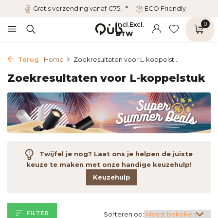
Gratis verzending vanaf €75,- *
ECO Friendly
Incl.
Excl.
0
BTW
Terug
Home
Zoekresultaten voor L-koppelst...
Zoekresultaten voor L-koppelstuk
Twijfel je nog? Laat ons je helpen de juiste
keuze te maken met onze handige keuzehulp!
Keuzehulp
FILTER
Sorteren op: