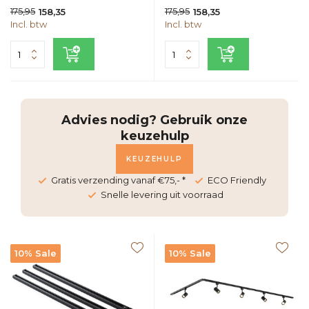
175,95
175,95
158,35
158,35
Incl. btw
Incl. btw
Advies nodig? Gebruik onze
keuzehulp
KEUZEHULP
Gratis verzending vanaf €75,- *
ECO Friendly
Snelle levering uit voorraad
10% Sale
10% Sale