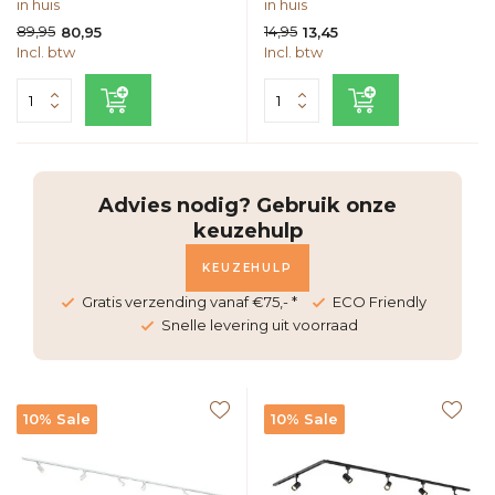
in huis
in huis
89,95
14,95
80,95
13,45
Incl. btw
Incl. btw
Advies nodig? Gebruik onze
keuzehulp
KEUZEHULP
Gratis verzending vanaf €75,- *
ECO Friendly
Snelle levering uit voorraad
10% Sale
10% Sale